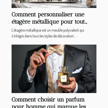
Comment personnaliser une
étagère métallique pour tout
type d'intérieur ?
L’étagère métallique est un meuble polyvalent qui
s’intègre dans tous les styles de décoration....
Comment choisir un parfum
pour homme qui marque les