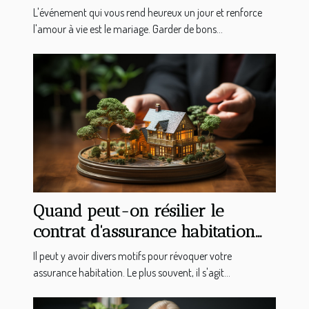
L'événement qui vous rend heureux un jour et renforce
l'amour à vie est le mariage. Garder de bons...
Quand peut-on résilier le
contrat d'assurance habitation
ou appartement ?
Il peut y avoir divers motifs pour révoquer votre
assurance habitation. Le plus souvent, il s'agit...