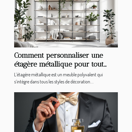
Comment personnaliser une
étagère métallique pour tout
type d'intérieur ?
L’étagère métallique est un meuble polyvalent qui
s’intègre dans tous les styles de décoration....