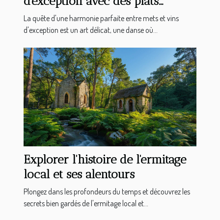
d'exception avec des plats
gastronomiques
La quête d'une harmonie parfaite entre mets et vins
d'exception est un art délicat, une danse où...
Explorer l'histoire de l'ermitage
local et ses alentours
Plongez dans les profondeurs du temps et découvrez les
secrets bien gardés de l'ermitage local et...