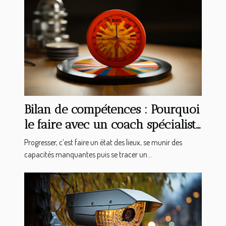
Bilan de compétences : Pourquoi
le faire avec un coach spécialiste
en bilan d’orientation ?
Progresser, c’est faire un état des lieux, se munir des
capacités manquantes puis se tracer un...