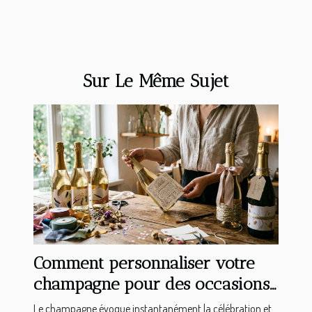
Sur Le Même Sujet
Comment personnaliser votre
champagne pour des occasions
spéciales ?
Le champagne évoque instantanément la célébration et