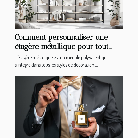
Comment personnaliser une
étagère métallique pour tout
type d'intérieur ?
L’étagère métallique est un meuble polyvalent qui
s’intègre dans tous les styles de décoration....