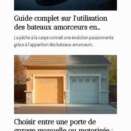
Guide complet sur l'utilisation
des bateaux amorceurs en
pêche à la carpe
La pêche à la carpe connaît une évolution passionnante
grâce à l’apparition des bateaux amorceurs...
Choisir entre une porte de
garage manuelle ou motorisée :