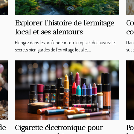
Explorer l'histoire de l'ermitage
Co
local et ses alentours
c
in
Plongez dans les profondeurs du temps et découvrez les
Dans
secrets bien gardés de l'ermitage local et...
succ
de
Cigarette électronique pour
Po