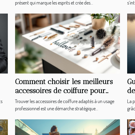
présent qui marque les esprits et crée des...
s’in
Comment choisir les meilleurs
Gu
accessoires de coiffure pour
de
professionnels ?
pê
ts
Trouver les accessoires de coiffure adaptés à un usage
La p
professionnel est une démarche stratégique...
grâc