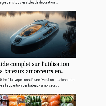
tègre dans tous les styles de décoration....
ide complet sur l'utilisation
s bateaux amorceurs en
che à la carpe
êche à la carpe connaît une évolution passionnante
e à l’apparition des bateaux amorceurs...