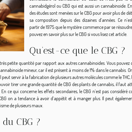
cannabidgérol ou CBG qui est aussi un cannabinoide. En 
des études sont menées sur le CBG pour avoir plus de dét
sa composition depuis des dizaines d’années. Ce n’es
partir de 1975 que le mystère commence par se résoudre
pouvez en savoir plus sur le CBG si vous lisez cet article.
Qu’est-ce que le CBG ?
très petite quantité par rapport aux autres cannabinoides. Vous pouvez c
 cannabinoide mineur, car il est présent à moins de 1% dans le cannabis. O
 peut servir à la fabrication de plusieurs autres molécules comme le THC,
uvoir tirer une grande quantité de CBG des plants de cannabis, il faut at
n. En ce qui concerne les effets secondaires, le CBG n’est pas considéré
 on a tendance à avoir d’appétit et à manger plus. Il peut égalemen
nisme de plusieurs maux.
s du CBG ?