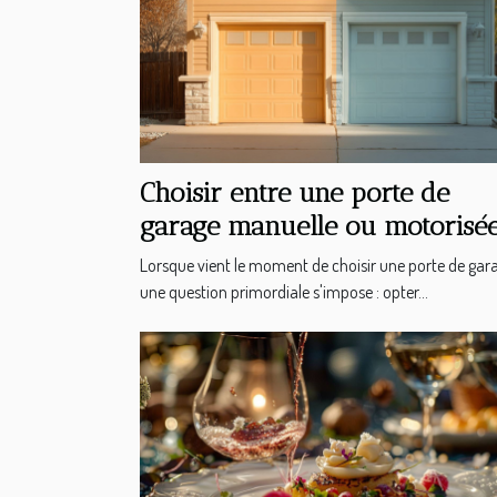
Choisir entre une porte de
garage manuelle ou motorisée
avantages et considérations
Lorsque vient le moment de choisir une porte de gar
une question primordiale s'impose : opter...