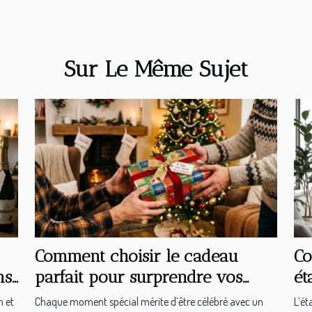
Sur Le Même Sujet
Comment choisir le cadeau
Co
ns
parfait pour surprendre vos
ét
proches ?
ty
n et
Chaque moment spécial mérite d’être célébré avec un
L’ét