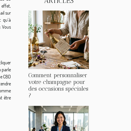
ARTICLES
effet,
ail sur
t qu’à
. Vous
liquer
n parle
Comment personnaliser
 le CBD
votre champagne pour
tendre
des occasions spéciales
 comme
?
t être