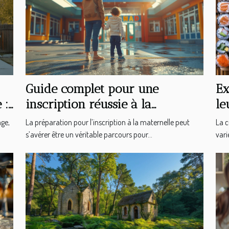
Guide complet pour une
Ex
 :
inscription réussie à la
le
maternelle en 2025
age,
La préparation pour l’inscription à la maternelle peut
La c
s’avérer être un véritable parcours pour...
vari