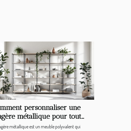
mment personnaliser une
agère métallique pour tout
pe d'intérieur ?
agère métallique est un meuble polyvalent qui