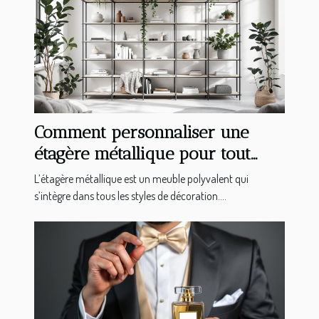
Comment personnaliser une
étagère métallique pour tout
type d'intérieur ?
L’étagère métallique est un meuble polyvalent qui
s’intègre dans tous les styles de décoration....