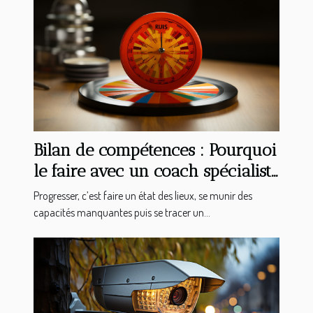
Bilan de compétences : Pourquoi
le faire avec un coach spécialiste
en bilan d’orientation ?
Progresser, c’est faire un état des lieux, se munir des
capacités manquantes puis se tracer un...