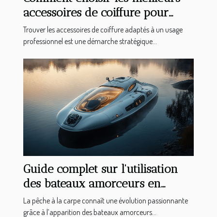
accessoires de coiffure pour
professionnels ?
Trouver les accessoires de coiffure adaptés à un usage
professionnel est une démarche stratégique...
Guide complet sur l'utilisation
des bateaux amorceurs en
pêche à la carpe
La pêche à la carpe connaît une évolution passionnante
grâce à l’apparition des bateaux amorceurs...