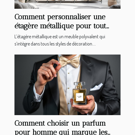
Comment personnaliser une
étagère métallique pour tout
type d'intérieur ?
L’étagère métallique est un meuble polyvalent qui
s’intègre dans tous les styles de décoration....
Comment choisir un parfum
pour homme qui marque les