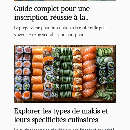
Guide complet pour une
inscription réussie à la
maternelle en 2025
La préparation pour l’inscription à la maternelle peut
s’avérer être un véritable parcours pour...
Explorer les types de makis et
leurs spécificités culinaires
La cuisine japonaise, réputée pour sa finesse et sa variété,