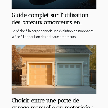
Guide complet sur l'utilisation
des bateaux amorceurs en
pêche à la carpe
La pêche à la carpe connaît une évolution passionnante
grâce à l’apparition des bateaux amorceurs...
Choisir entre une porte de
garage manuelle ou motorisée :