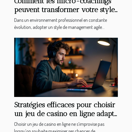
Comment les micro-coachings
peuvent transformer votre style
de management ?
Dans un environnement professionnel en constante
évolution, adopter un style de management agile...
Stratégies efficaces pour choisir
un jeu de casino en ligne adapté
à vos compétences
Choisir un jeu de casino en ligne ne s’improvise pas
lorsqu’on souhaite maximiser ses chances de...