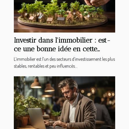
Investir dans l'immobilier : est-
ce une bonne idée en cette
période de déconfinement ?
L’immobilier est l’un des secteurs d’investissement les plus
stables, rentables et peu influencés...