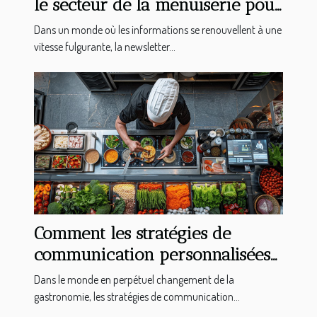
le secteur de la menuiserie pour
rester informé
Dans un monde où les informations se renouvellent à une
vitesse fulgurante, la newsletter...
Comment les stratégies de
communication personnalisées
transforment l'industrie
Dans le monde en perpétuel changement de la
gastronomique
gastronomie, les stratégies de communication...