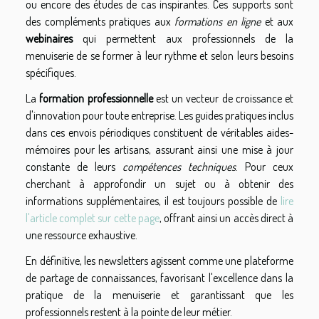
ou encore des études de cas inspirantes. Ces supports sont
des compléments pratiques aux
formations en ligne
et aux
webinaires
qui permettent aux professionnels de la
menuiserie de se former à leur rythme et selon leurs besoins
spécifiques.
La
formation professionnelle
est un vecteur de croissance et
d'innovation pour toute entreprise. Les guides pratiques inclus
dans ces envois périodiques constituent de véritables aides-
mémoires pour les artisans, assurant ainsi une mise à jour
constante de leurs
compétences techniques
. Pour ceux
cherchant à approfondir un sujet ou à obtenir des
informations supplémentaires, il est toujours possible de
lire
l'article complet sur cette page
, offrant ainsi un accès direct à
une ressource exhaustive.
En définitive, les newsletters agissent comme une plateforme
de partage de connaissances, favorisant l'excellence dans la
pratique de la menuiserie et garantissant que les
professionnels restent à la pointe de leur métier.